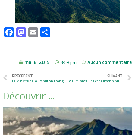
Facebook
Mastodon
Email
Partager
mai 8, 2019
Aucun commentaire
3:08 pm
PRÉCÉDENT
SUIVANT
Le Ministre de la Transition Ecologique et Solidaire soutient la candidature de la Martinique au Patrimoine Mondial de l’UNESCO
La CTM lance une consultation publique pour le projet de candidature de la Martinique au Patrimoine Mondial de l’UNESCO
Découvrir ...