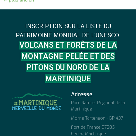
←
plus ancien
INSCRIPTION SUR LA LISTE DU
PATRIMOINE MONDIAL DE L’UNESCO
VOLCANS ET FORÊTS DE LA
MONTAGNE PELÉE ET DES
PITONS DU NORD DE LA
MARTINIQUE
Adresse
Parc Naturel Régional de la
Martinique
Morne Tartenson - BP 437
Fort de France 97205
Cedex, Martinique