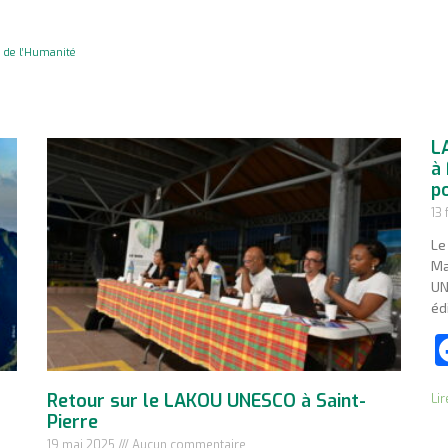
e de l’Humanité
L
à
p
13 
Le
Ma
UN
éd
Retour sur le LAKOU UNESCO à Saint-
Lir
Pierre
19 mai 2025
Aucun commentaire